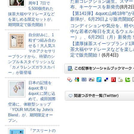
た新コレクション誕生。スマー
周年】7日で
布、キーケースを新発売
(8月2日
5,500個売れた
【第141弾】&quot;山崎18
抹茶大福やマドレーヌなど
新弾が、6月29日より販売開始
(
を楽しめる限定セットが、
期間限定で販売開始！
コンディションや気分を、軽や
中な若者の毎日を支えるウェルネ
自分好みに、1
ー）」、6月29日（月）新発売
粒ずつ組み合わ
【濃厚抹茶スイーツブランド1周年
せる！大人気ス
茶大福やマドレーヌなどを楽し
マホアクセサリ
定で販売開始！
(6月4日)
ーブランドから、待望のシ
ンプル＆スタイリッシュな
「カメラレンズガラスカバ
ー」が新登場
日本の記憶を
&quot;香り
&quot;に閉じ込
めて。成田国際
空港に、体験型ショップ
「YOUR MUSK by John's
Blend」が、期間限定オー
プン。
『アスリートの