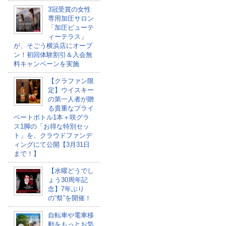
3冠受賞の女性
専用加圧サロン
「加圧ビューテ
ィーテラス」
が、そごう横浜店にオープ
ン！初回体験割引＆入会無
料キャンペーンを実施
【クラファン限
定】ウイスキー
の第一人者が贈
る貴重なプライ
ベートボトル1本＋咲グラ
ス1脚の「お得な特別セッ
ト」を、クラウドファンデ
ィングにて公開【3月31日
まで！】
【水曜どうでし
ょう30周年記
念】7年ぶり
の“祭”を開催！
自転車や電車移
動をもっとお気