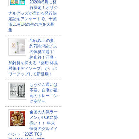
2026年5月に発
行決定！オリジ
ナルグッズが当たる発行決
定記念アンケートで、千葉
市LOVERの生の声を大募
集
40代以上の妻、
約7割が悩む“夫
の体臭問題”に
終止符！汗臭・
加齢臭を抑える『薬用 体臭
対策ボディソープ』が、パ
ワーアップして新登場！
もうジム通いは
不要。自宅が最
高のトレーニン
グ空間へ
全国の人気ラー
メンがTCKに勢
揃い！！ 年末
恒例のグルメイ
ベント「2025 TCK