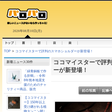
2026年08月10日(月)
TOP
>
ココマイスターで評判のスマホショルダーが新登場！
ココマイスターで評
新着ニュース30件
ーが新登場！
「緑青銅板で作
る折鶴」- 令和
8年熊本地震支
援のためのチャ
リティー商品、販売
【ココマイスタ
ー】150年以上
受け継がれる植
物タンニン鞣し