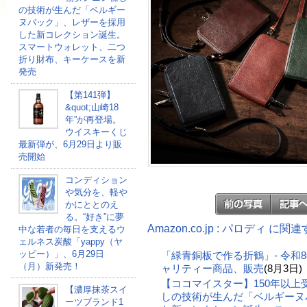
の技術が生んだ「ベルギー
ヌバック」、レザーを採用
した新コレクション誕生。
スマートウォレット、二つ
折り財布、キーケースを新
発売
【第141弾】
&quot;山崎18
年”が再登場。
ウイスキーくじ
最新弾が、6月29日より販
売開始
コンディション
や気分を、軽や
かにととのえ
る。“好き”に夢
Amazon.co.jp : パロディ に
中な若者の毎日を支えるウ
ェルネス炭酸「yappy（ヤ
ッピー）」、6月29日
「緑青銅板で作る折鶴」- 令和
（月）新発売！
ャリティー商品、販売
(8月3日)
【ココマイスター】150年以
【濃厚抹茶スイ
しの技術が生んだ「ベルギーヌ
ーツブランド1