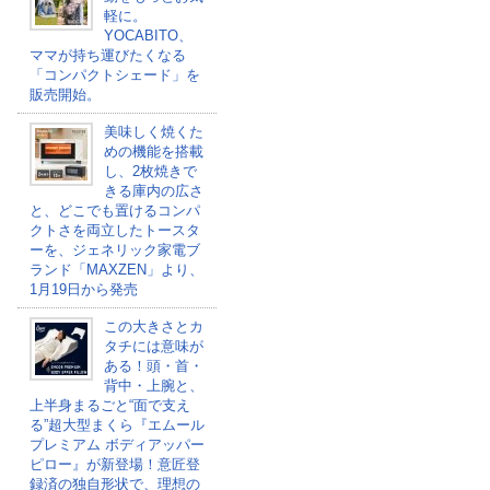
軽に。
YOCABITO、
ママが持ち運びたくなる
「コンパクトシェード」を
販売開始。
美味しく焼くた
めの機能を搭載
し、2枚焼きで
きる庫内の広さ
と、どこでも置けるコンパ
クトさを両立したトースタ
ーを、ジェネリック家電ブ
ランド「MAXZEN」より、
1月19日から発売
この大きさとカ
タチには意味が
ある！頭・首・
背中・上腕と、
上半身まるごと“面で支え
る”超大型まくら『エムール
プレミアム ボディアッパー
ピロー』が新登場！意匠登
録済の独自形状で、理想の