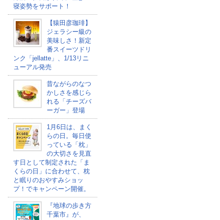
寝姿勢をサポート！
【猿田彦珈琲】
ジェラシー級の
美味しさ！新定
番スイーツドリ
ンク「jellatte」、1/13リニ
ューアル発売
昔ながらのなつ
かしさを感じら
れる「チーズバ
ーガー」登場
1月6日は、まく
らの日。毎日使
っている「枕」
の大切さを見直
す日として制定された「ま
くらの日」に合わせて、枕
と眠りのおやすみショッ
プ！でキャンペーン開催。
『地球の歩き方
千葉市』が、