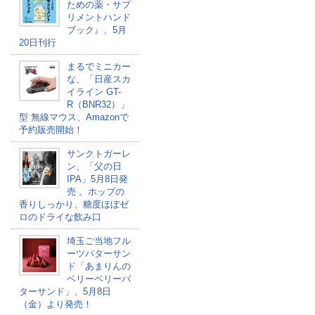
ための薬・サプ
リメントハンド
ブック』、5月
20日刊行
まるでミニカー
な、「日産スカ
イライン GT-
R（BNR32）」
型 無線マウス、Amazonで
予約販売開始！
サンクトガーレ
ン、「父の日
IPA」5月8日発
売 。ホップの
香りしっかり、糖度ほぼゼ
ロのドライな飲み口
埼玉ご当地フル
ーツバターサン
ド「あまりんの
ベリーベリーバ
ターサンド」、5月8日
（金）より発売！