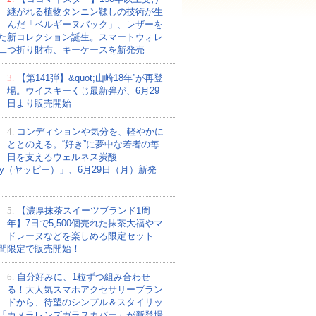
継がれる植物タンニン鞣しの技術が生
んだ「ベルギーヌバック」、レザーを
た新コレクション誕生。スマートウォレ
二つ折り財布、キーケースを新発売
3.
【第141弾】&quot;山崎18年”が再登
場。ウイスキーくじ最新弾が、6月29
日より販売開始
4.
コンディションや気分を、軽やかに
ととのえる。“好き”に夢中な若者の毎
日を支えるウェルネス炭酸
ppy（ヤッピー）」、6月29日（月）新発
5.
【濃厚抹茶スイーツブランド1周
年】7日で5,500個売れた抹茶大福やマ
ドレーヌなどを楽しめる限定セット
間限定で販売開始！
6.
自分好みに、1粒ずつ組み合わせ
る！大人気スマホアクセサリーブラン
ドから、待望のシンプル＆スタイリッ
「カメラレンズガラスカバー」が新登場