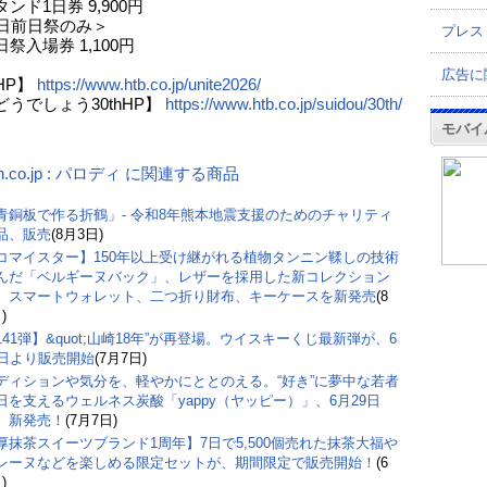
ンド1日券 9,900円
4日前日祭のみ＞
プレス
祭入場券 1,100円
広告に
HP】
https://www.htb.co.jp/unite2026/
うでしょう30thHP】
https://www.htb.co.jp/suidou/30th/
モバイ
n.co.jp : パロディ に関連する商品
青銅板で作る折鶴」- 令和8年熊本地震支援のためのチャリティ
品、販売
(8月3日)
コマイスター】150年以上受け継がれる植物タンニン鞣しの技術
んだ「ベルギーヌバック」、レザーを採用した新コレクション
。スマートウォレット、二つ折り財布、キーケースを新発売
(8
)
141弾】&quot;山崎18年”が再登場。ウイスキーくじ最新弾が、6
9日より販売開始
(7月7日)
ディションや気分を、軽やかにととのえる。“好き”に夢中な若者
日を支えるウェルネス炭酸「yappy（ヤッピー）」、6月29日
）新発売！
(7月7日)
厚抹茶スイーツブランド1周年】7日で5,500個売れた抹茶大福や
レーヌなどを楽しめる限定セットが、期間限定で販売開始！
(6
)