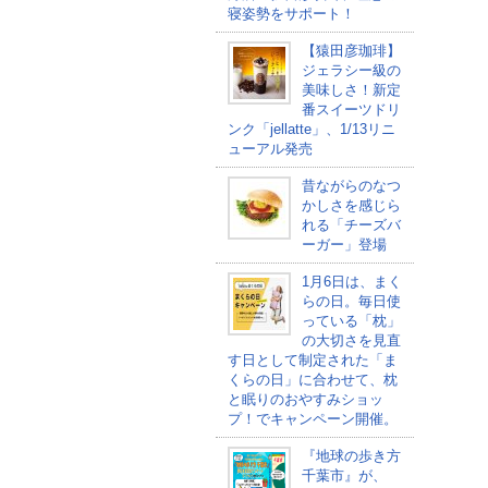
寝姿勢をサポート！
【猿田彦珈琲】
ジェラシー級の
美味しさ！新定
番スイーツドリ
ンク「jellatte」、1/13リニ
ューアル発売
昔ながらのなつ
かしさを感じら
れる「チーズバ
ーガー」登場
1月6日は、まく
らの日。毎日使
っている「枕」
の大切さを見直
す日として制定された「ま
くらの日」に合わせて、枕
と眠りのおやすみショッ
プ！でキャンペーン開催。
『地球の歩き方
千葉市』が、