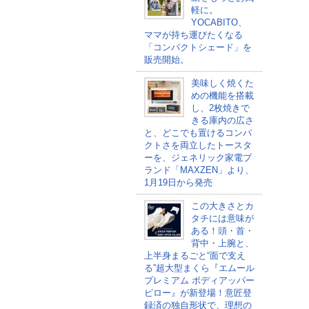
軽に。
YOCABITO、
ママが持ち運びたくなる
「コンパクトシェード」を
販売開始。
美味しく焼くた
めの機能を搭載
し、2枚焼きで
きる庫内の広さ
と、どこでも置けるコンパ
クトさを両立したトースタ
ーを、ジェネリック家電ブ
ランド「MAXZEN」より、
1月19日から発売
この大きさとカ
タチには意味が
ある！頭・首・
背中・上腕と、
上半身まるごと“面で支え
る”超大型まくら『エムール
プレミアム ボディアッパー
ピロー』が新登場！意匠登
録済の独自形状で、理想の