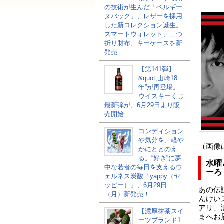
の技術が生んだ「ベルギー
ヌバック」、レザーを採用
した新コレクション誕生。
スマートウォレット、二つ
折り財布、キーケースを新
発売
【第141弾】
&quot;山崎18
年”が再登場。
ウイスキーくじ
最新弾が、6月29日より販
売開始
コンディション
や気分を、軽や
（画像
かにととのえ
る。“好き”に夢
水曜
中な若者の毎日を支えるウ
ーろ
ェルネス炭酸「yappy（ヤ
ッピー）」、6月29日
あの伝説
（月）新発売！
んけいス
アリ、
【濃厚抹茶スイ
まへお
ーツブランド1