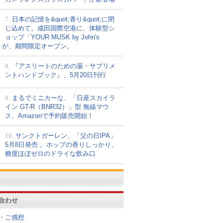
7.
日本の記憶を&quot;香り&quot;に閉
じ込めて。成田国際空港に、体験型シ
ョップ「YOUR MUSK by John's
nd」が、期間限定オープン。
8.
『アスリートのための薬・サプリメ
ントハンドブック』、5月20日刊行
9.
まるでミニカーな、「日産スカイラ
イン GT-R（BNR32）」型 無線マウ
ス、Amazonで予約販売開始！
10.
サンクトガーレン、「父の日IPA」
5月8日発売 。ホップの香りしっかり、
糖度ほぼゼロのドライな飲み口
合わせ
・ご感想