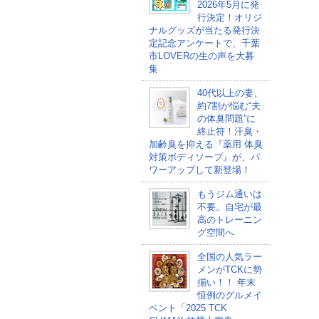
2026年5月に発
行決定！オリジ
ナルグッズが当たる発行決
定記念アンケートで、千葉
市LOVERの生の声を大募
集
40代以上の妻、
約7割が悩む“夫
の体臭問題”に
終止符！汗臭・
加齢臭を抑える『薬用 体臭
対策ボディソープ』が、パ
ワーアップして新登場！
もうジム通いは
不要。自宅が最
高のトレーニン
グ空間へ
全国の人気ラー
メンがTCKに勢
揃い！！ 年末
恒例のグルメイ
ベント「2025 TCK