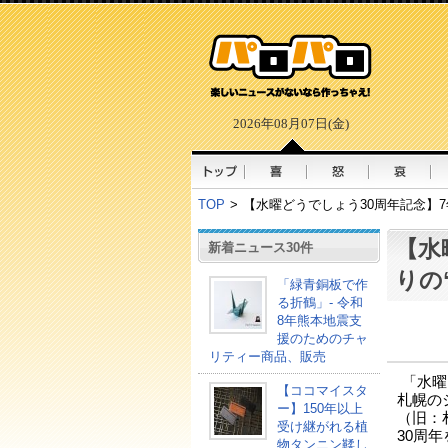
2026年08月07日(金)
TOP
>
【水曜どうでしょう30周年記念】7
【水
新着ニュース30件
りの
「緑青銅板で作
る折鶴」- 令和
8年熊本地震支
援のためのチャ
リティー商品、販売
「水曜
【ココマイスタ
札幌の
ー】150年以上
（旧：
受け継がれる植
30周
物タンニン鞣し