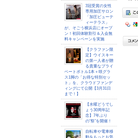
3冠受賞の女性
専用加圧サロン
「加圧ビューテ
ィーテラス」
が、そごう横浜店にオープ
ン！初回体験割引＆入会無
料キャンペーンを実施
【クラファン限
定】ウイスキー
の第一人者が贈
る貴重なプライ
ベートボトル1本＋咲グラ
ス1脚の「お得な特別セッ
ト」を、クラウドファンデ
ィングにて公開【3月31日
まで！】
【水曜どうでし
ょう30周年記
念】7年ぶり
の“祭”を開催！
自転車や電車移
動をもっとお気