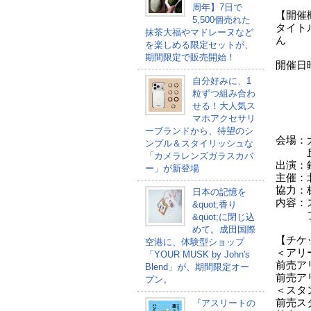
周年】7日で
【開催
5,500個売れた
タイト
抹茶大福やマドレーヌなど
ん
を楽しめる限定セットが、
にじ
期間限定で販売開始！
開催日
前日
自分好みに、1
9：0
粒ずつ組み合わ
※
せる！大人気ス
本祭：
マホアクセサリ
各日8
ーブランドから、待望のシ
会場：
ンプル＆スタイリッシュな
丘1
「カメラレンズガラスカバ
出演：
ー」が新登場
主催：
協力：
日本の記憶を
内容：
&quot;香り
ブー
&quot;に閉じ込
めて。成田国際
【チケ
空港に、体験型ショップ
＜アリ
「YOUR MUSK by John's
前売ア
Blend」が、期間限定オー
前売アリ
プン。
＜スタ
前売ス
『アスリートの