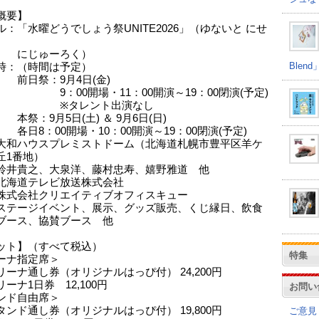
概要】
ル：「水曜どうでしょう祭UNITE2026」（ゆないと にせ
ゅーろく）
Ble
時：（時間は予定）
祭：9月4日(金)
0開場・11：00開演～19：00閉演(予定)
タレント出演なし
9月5日(土) ＆ 9月6日(日)
：00開場・10：00開演～19：00閉演(予定)
大和ハウスプレミストドーム（北海道札幌市豊平区羊ケ
番地）
鈴井貴之、大泉洋、藤村忠寿、嬉野雅道 他
北海道テレビ放送株式会社
株式会社クリエイティブオフィスキュー
ステージイベント、展示、グッズ販売、くじ縁日、飲食
ス、協賛ブース 他
ット】（すべて税込）
特集
ーナ指定席＞
リーナ通し券（オリジナルはっぴ付） 24,200円
ーナ1日券 12,100円
お問い
ンド自由席＞
タンド通し券（オリジナルはっぴ付） 19,800円
ご意見