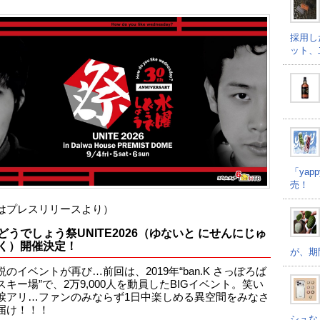
採用し
ット、
「ya
売！
はプレスリリースより）
どうでしょう祭UNITE2026（ゆないと にせんにじゅ
く）開催決定！
が、期
のイベントが再び…前回は、2019年“ban.K さっぽろば
キー場”で、2万9,000人を動員したBIGイベント。笑い
涙アリ…ファンのみならず1日中楽しめる異空間をみなさ
届け！！！
シュな