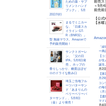
前売スタ
ための薬・サプ
＜9月
リメントハンド
前売前日
ブック』、5月
20日刊行
【公式
まるでミニカー
【水曜ど
な、「日産スカ
イライン GT-
R（BNR32）」
Amazo
型 無線マウス、Amazonで
予約販売開始！
「緑
ー商
サンクトガーレ
ン、「父の日
【コ
IPA」5月8日発
が生
売 。ホップの
誕生
香りしっかり、糖度ほぼゼ
月2日
ロのドライな飲み口
【第
月2
埼玉ご当地フル
コン
ーツバターサン
の毎
ド「あまりんの
（月
ベリーベリーバ
【濃
ターサンド」、5月8日
マド
（金）より発売！
月4日