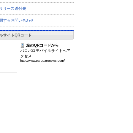
リリース送付先
関するお問い合わせ
ルサイトQRコード
左のQRコードから
パロパロモバイルサイトへア
クセス
htt
p:/
/ww
w.p
aro
par
one
ws.
com
/