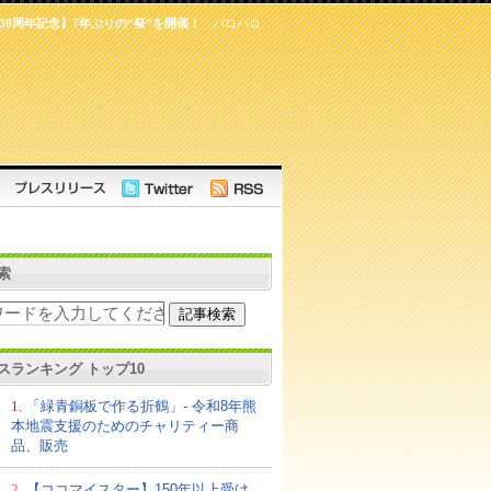
30周年記念】7年ぶりの“祭”を開催！
パロパロ
索
スランキング トップ10
1.
「緑青銅板で作る折鶴」- 令和8年熊
本地震支援のためのチャリティー商
品、販売
2.
【ココマイスター】150年以上受け