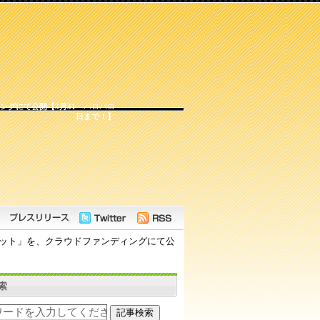
グにて公開【3月31
パロパロ
日まで！】
セット」を、クラウドファンディングにて公
索