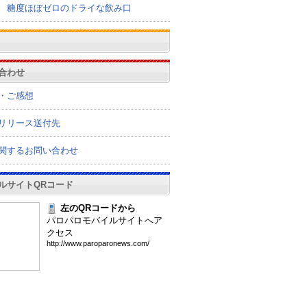
糖度ほぼゼロのドライな飲み口
合わせ
・ご感想
リリース送付先
関するお問い合わせ
ルサイトQRコード
左のQRコードから
パロパロモバイルサイトへア
クセス
htt
p:/
/ww
w.p
aro
par
one
ws.
com
/