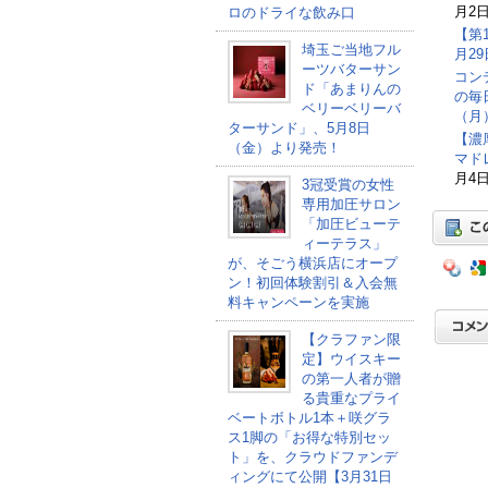
月2日
ロのドライな飲み口
【第
埼玉ご当地フル
月2
ーツバターサン
コン
ド「あまりんの
の毎
ベリーベリーバ
（月
ターサンド」、5月8日
【濃
（金）より発売！
マド
月4日
3冠受賞の女性
専用加圧サロン
「加圧ビューテ
ィーテラス」
が、そごう横浜店にオープ
ン！初回体験割引＆入会無
料キャンペーンを実施
【クラファン限
定】ウイスキー
の第一人者が贈
る貴重なプライ
ベートボトル1本＋咲グラ
ス1脚の「お得な特別セッ
ト」を、クラウドファンデ
ィングにて公開【3月31日