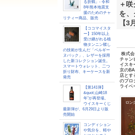
る折鶴」- 令和
＋咲
8年熊本地震支
を、
援のためのチャ
リティー商品、販売
【3
【ココマイスタ
ー】150年以上
受け継がれる植
物タンニン鞣し
の技術が生んだ「ベルギー
株式会
ヌバック」、レザーを採用
チャン
した新コレクション誕生。
イスキ
スマートウォレット、二つ
京のBA
折り財布、キーケースを新
店とす
発売
のプロ
ライベ
【第141弾】
&quot;山崎18
年”が再登場。
ウイスキーくじ
最新弾が、6月29日より販
売開始
コンディション
や気分を、軽や