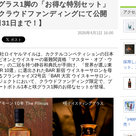
グラス1脚の「お得な特別セット」
アクセ
クラウドファンディングにて公開
月31日まで！】
2026年4月1日 16:00
社ロイヤルマイルは、カクテルコンペティションの日本
ピオンとウイスキーの最難関資格「マスター・オブ・ウ
採用し
ー」の二冠を持つ静谷和典氏が手掛け、「世界が選ぶ東
ット、
R 10選」に選出されたBAR 新宿 ウイスキーサロンを母
るフランチャイズ2号店「BAR 大宮 ウイスキーサロン」
ジェクトにおいて、クラウドファンディング限定で、プ
ートボトル1本と咲グラス1脚のお得なセットが登場。
「ya
売！