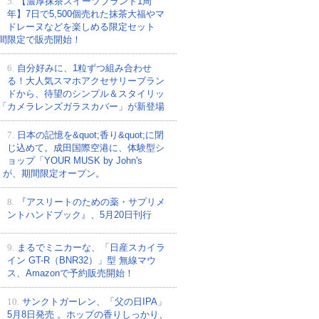
5.
【濃厚抹茶スイーツブランド1周
年】7日で5,500個売れた抹茶大福やマ
ドレーヌなどを楽しめる限定セット
間限定で販売開始！
6.
自分好みに、1粒ずつ組み合わせ
る！大人気スマホアクセサリーブラン
ドから、待望のシンプル＆スタイリッ
「カメラレンズガラスカバー」が新登場
7.
日本の記憶を&quot;香り&quot;に閉
じ込めて。成田国際空港に、体験型シ
ョップ「YOUR MUSK by John's
nd」が、期間限定オープン。
8.
『アスリートのための薬・サプリメ
ントハンドブック』、5月20日刊行
9.
まるでミニカーな、「日産スカイラ
イン GT-R（BNR32）」型 無線マウ
ス、Amazonで予約販売開始！
10.
サンクトガーレン、「父の日IPA」
5月8日発売 。ホップの香りしっかり、