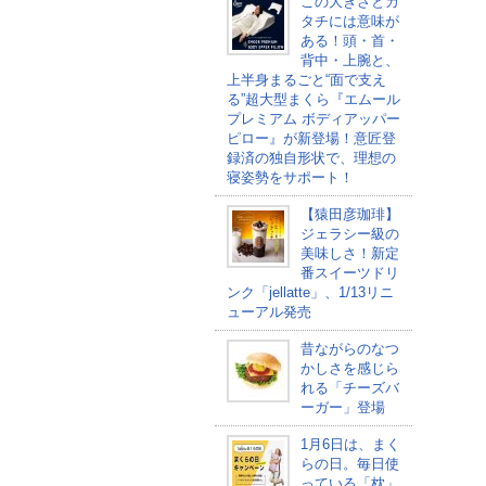
この大きさとカ
タチには意味が
ある！頭・首・
背中・上腕と、
上半身まるごと“面で支え
る”超大型まくら『エムール
プレミアム ボディアッパー
ピロー』が新登場！意匠登
録済の独自形状で、理想の
寝姿勢をサポート！
【猿田彦珈琲】
ジェラシー級の
美味しさ！新定
番スイーツドリ
ンク「jellatte」、1/13リニ
ューアル発売
昔ながらのなつ
かしさを感じら
れる「チーズバ
ーガー」登場
1月6日は、まく
らの日。毎日使
っている「枕」