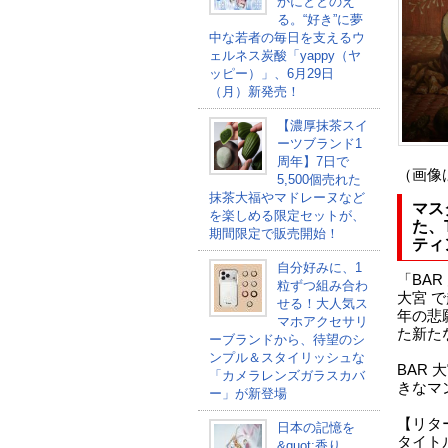
かにととのえ
る。“好き”に夢
中な若者の毎日を支えるウ
ェルネス炭酸「yappy（ヤ
ッピー）」、6月29日
（月）新発売！
【濃厚抹茶スイ
ーツブランド1
周年】7日で
（画像
5,500個売れた
抹茶大福やマドレーヌなど
マス
を楽しめる限定セットが、
た、
期間限定で販売開始！
ティ
自分好みに、1
「BA
粒ずつ組み合わ
大宮 
せる！大人気ス
年の悲
マホアクセサリ
た新た
ーブランドから、待望のシ
ンプル＆スタイリッシュな
BAR
「カメラレンズガラスカバ
きなマ
ー」が新登場
【リタ
日本の記憶を
タイト
&quot;香り