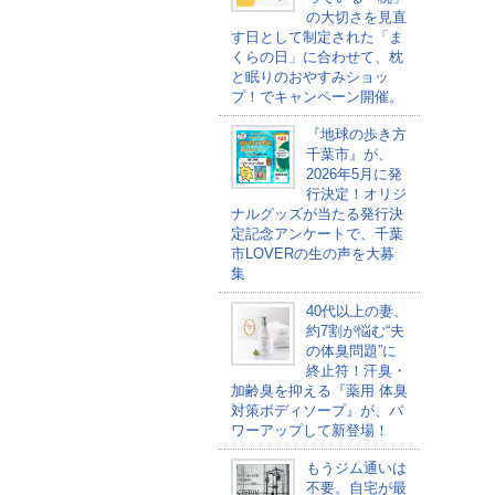
の大切さを見直
す日として制定された「ま
くらの日」に合わせて、枕
と眠りのおやすみショッ
プ！でキャンペーン開催。
『地球の歩き方
千葉市』が、
2026年5月に発
行決定！オリジ
ナルグッズが当たる発行決
定記念アンケートで、千葉
市LOVERの生の声を大募
集
40代以上の妻、
約7割が悩む“夫
の体臭問題”に
終止符！汗臭・
加齢臭を抑える『薬用 体臭
対策ボディソープ』が、パ
ワーアップして新登場！
もうジム通いは
不要。自宅が最