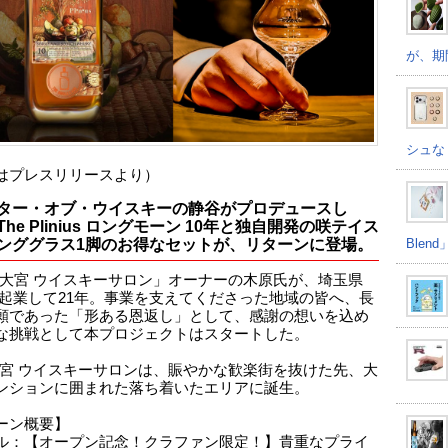
が、期
シュな
はプレスリリースより）
ター・オブ・ウイスキーの静谷がプロデュースし
The Plinius ロングモーン 10年と独自開発の咲テイス
Ble
ンググラス1脚のお得なセットが、リターンに登場。
R 大宮 ウイスキーサロン」オーナーの木原氏が、埼玉県
で起業して21年。事業を支えてくださった地域の皆へ、長
願であった「形ある恩返し」として、感謝の想いを込め
な挑戦として本プロジェクトはスタートした。
 大宮 ウイスキーサロンは、賑やかな歓楽街を抜けた先、大
ンションに囲まれた落ち着いたエリアに誕生。
ーン概要】
ル：【オープン記念！クラファン限定！】貴重なプライ