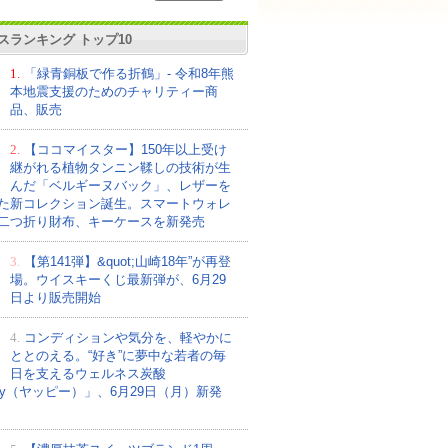
スランキング トップ10
1.
「緑青銅板で作る折鶴」- 令和8年熊
本地震支援のためのチャリティー商
品、販売
2.
【ココマイスター】150年以上受け
継がれる植物タンニン鞣しの技術が生
んだ「ベルギーヌバック」、レザーを
た新コレクション誕生。スマートウォレ
二つ折り財布、キーケースを新発売
3.
【第141弾】&quot;山崎18年”が再登
場。ウイスキーくじ最新弾が、6月29
日より販売開始
4.
コンディションや気分を、軽やかに
ととのえる。“好き”に夢中な若者の毎
日を支えるウェルネス炭酸
ppy（ヤッピー）」、6月29日（月）新発