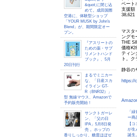
ベート
&quot;に閉じ込
支援額
めて。成田国際
38,621
空港に、体験型ショップ
円
「YOUR MUSK by John's
Blend」が、期間限定オー
マスタ
プン。
ングモーン
THE S
『アスリートの
価格¥
ための薬・サプ
ティン
リメントハンド
ト。ク
ブック』、5月
20日刊行
静谷の
まるでミニカー
https://
な、「日産スカ
イライン GT-
R（BNR32）」
型 無線マウス、Amazonで
Amazo
予約販売開始！
「緑
サンクトガーレ
ー商
ン、「父の日
【コ
IPA」5月8日発
が生
売 。ホップの
誕生
香りしっかり、糖度ほぼゼ