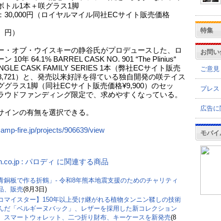
ボトル1本＋咲グラス1脚
：30,000円（ロイヤルマイル同社ECサイト販売価格
特集
）
ー・オブ・ウイスキーの静谷氏がプロデュースした、ロ
お問い
 10年 64.1% BARREL CASK NO. 901 “The Plinius“
INGLE CASK FAMILY SERIES 1本（弊社ECサイト販売
ご意見
28,721）と、発売以来好評を得ている独自開発の咲テイス
ググラス1脚（同社ECサイト販売価格¥9,900）のセッ
プレス
ラウドファンディング限定で、求めやすくなっている。
広告に
サインの有無を選択できる。
camp-fire.jp/projects/906639/view
モバイ
n.co.jp : パロディ に関連する商品
青銅板で作る折鶴」- 令和8年熊本地震支援のためのチャリティ
品、販売
(8月3日)
コマイスター】150年以上受け継がれる植物タンニン鞣しの技術
んだ「ベルギーヌバック」、レザーを採用した新コレクション
。スマートウォレット、二つ折り財布、キーケースを新発売
(8