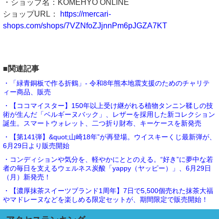
・ショップ名：KOMEHYO ONLINE
ショップURL：
https://mercari-
shops.com/shops/7VZNfoZJjnnPm6pJGZA7KT
■関連記事
・「緑青銅板で作る折鶴」- 令和8年熊本地震支援のためのチャリテ
ィー商品、販売
・【ココマイスター】150年以上受け継がれる植物タンニン鞣しの技
術が生んだ「ベルギーヌバック」、レザーを採用した新コレクション
誕生。スマートウォレット、二つ折り財布、キーケースを新発売
・【第141弾】&quot;山崎18年”が再登場。ウイスキーくじ最新弾が、
6月29日より販売開始
・コンディションや気分を、軽やかにととのえる。“好き”に夢中な若
者の毎日を支えるウェルネス炭酸「yappy（ヤッピー）」、6月29日
（月）新発売！
・【濃厚抹茶スイーツブランド1周年】7日で5,500個売れた抹茶大福
やマドレーヌなどを楽しめる限定セットが、期間限定で販売開始！