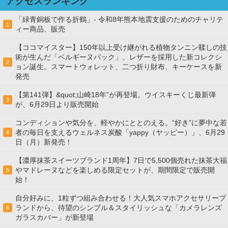
アクセスランキング
「緑青銅板で作る折鶴」- 令和8年熊本地震支援のためのチャリテ
1
ィー商品、販売
【ココマイスター】150年以上受け継がれる植物タンニン鞣しの技
術が生んだ「ベルギーヌバック」、レザーを採用した新コレクシ
2
ョン誕生。スマートウォレット、二つ折り財布、キーケースを新
発売
【第141弾】&quot;山崎18年”が再登場。ウイスキーくじ最新弾
3
が、6月29日より販売開始
コンディションや気分を、軽やかにととのえる。“好き”に夢中な若
者の毎日を支えるウェルネス炭酸「yappy（ヤッピー）」、6月29
4
日（月）新発売！
【濃厚抹茶スイーツブランド1周年】7日で5,500個売れた抹茶大福
やマドレーヌなどを楽しめる限定セットが、期間限定で販売開
5
始！
自分好みに、1粒ずつ組み合わせる！大人気スマホアクセサリーブ
ランドから、待望のシンプル＆スタイリッシュな「カメラレンズ
6
ガラスカバー」が新登場