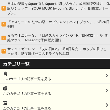
日本の記憶を&quot;香り&quot;に閉じ込めて。成田国際空港に、体
験型ショップ「YOUR MUSK by John's Blend」が、期間限定オー
7
プン。
『アスリートのための薬・サプリメントハンドブック』、5月20日
8
刊行
まるでミニカーな、「日産スカイライン GT-R（BNR32）」型 無
9
線マウス、Amazonで予約販売開始！
サンクトガーレン、「父の日IPA」5月8日発売 。ホップの香りし
10
っかり、糖度ほぼゼロのドライな飲み口
カテゴリ一覧
喜
このカテゴリの記事一覧を見る
怒
このカテゴリの記事一覧を見る
哀
このカテゴリの記事一覧を見る