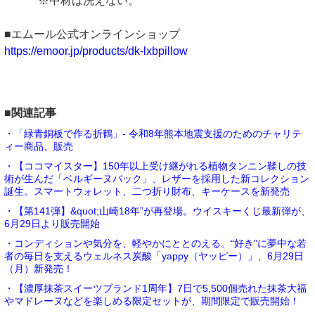
※中材は洗えない。
■エムール公式オンラインショップ
https://emoor.jp/products/dk-lxbpillow
■関連記事
・「緑青銅板で作る折鶴」- 令和8年熊本地震支援のためのチャリテ
ィー商品、販売
・【ココマイスター】150年以上受け継がれる植物タンニン鞣しの技
術が生んだ「ベルギーヌバック」、レザーを採用した新コレクション
誕生。スマートウォレット、二つ折り財布、キーケースを新発売
・【第141弾】&quot;山崎18年”が再登場。ウイスキーくじ最新弾が、
6月29日より販売開始
・コンディションや気分を、軽やかにととのえる。“好き”に夢中な若
者の毎日を支えるウェルネス炭酸「yappy（ヤッピー）」、6月29日
（月）新発売！
・【濃厚抹茶スイーツブランド1周年】7日で5,500個売れた抹茶大福
やマドレーヌなどを楽しめる限定セットが、期間限定で販売開始！