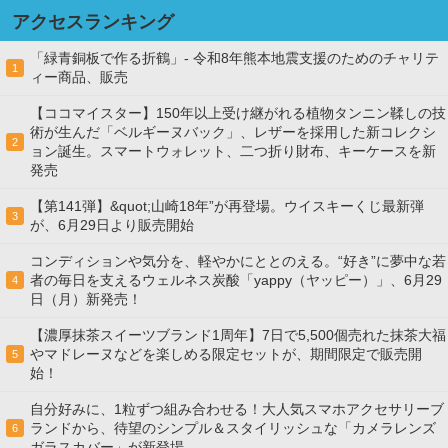
アクセスランキング
「緑青銅板で作る折鶴」- 令和8年熊本地震支援のためのチャリテ
1
ィー商品、販売
【ココマイスター】150年以上受け継がれる植物タンニン鞣しの技
術が生んだ「ベルギーヌバック」、レザーを採用した新コレクシ
2
ョン誕生。スマートウォレット、二つ折り財布、キーケースを新
発売
【第141弾】&quot;山崎18年”が再登場。ウイスキーくじ最新弾
3
が、6月29日より販売開始
コンディションや気分を、軽やかにととのえる。“好き”に夢中な若
者の毎日を支えるウェルネス炭酸「yappy（ヤッピー）」、6月29
4
日（月）新発売！
【濃厚抹茶スイーツブランド1周年】7日で5,500個売れた抹茶大福
やマドレーヌなどを楽しめる限定セットが、期間限定で販売開
5
始！
自分好みに、1粒ずつ組み合わせる！大人気スマホアクセサリーブ
ランドから、待望のシンプル＆スタイリッシュな「カメラレンズ
6
ガラスカバー」が新登場