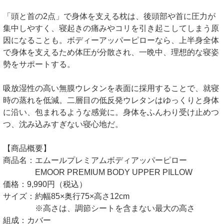
「頭と首の2点」で身体を支える枕は、後頭部や首に圧力が
集中しやすく、寝起きの痛みやコリを引き起こしてしまう原
因になることも。ボディーアッパーピローなら、上半身全体
で身体を支えるため体圧が分散され、一晩中、理想的な寝姿
勢をサポートする。
吸放湿性の高い無膜ウレタンを表面に採用することで、就寝
時の蒸れを低減。二層目の低反発ウレタンはゆっくりと身体
に沿い、包まれるような感覚に。身体をふんわり受け止めつ
つ、沈み込みすぎない寝心地だ。
【商品概要】
商品名：エムールプレミアムボディアッパーピロー
EMOOR PREMIUM BODY UPPER PILLOW
価格：9,990円（税込）
サイズ：約幅85×奥行75×高さ12cm
※高さは、調節シートを含まない最大の高さ
組成：カバー