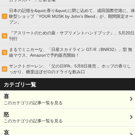
日本の記憶を&quot;香り&quot;に閉じ込めて。成田国際空港に、体
験型ショップ「YOUR MUSK by John's Blend」が、期間限定オー
7
プン。
『アスリートのための薬・サプリメントハンドブック』、5月20日
8
刊行
まるでミニカーな、「日産スカイライン GT-R（BNR32）」型 無
9
線マウス、Amazonで予約販売開始！
サンクトガーレン、「父の日IPA」5月8日発売 。ホップの香りし
10
っかり、糖度ほぼゼロのドライな飲み口
カテゴリ一覧
喜
このカテゴリの記事一覧を見る
怒
このカテゴリの記事一覧を見る
哀