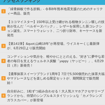
アクセスランキング
「緑青銅板で作る折鶴」- 令和8年熊本地震支援のためのチャリテ
1
ィー商品、販売
【ココマイスター】150年以上受け継がれる植物タンニン鞣しの技
術が生んだ「ベルギーヌバック」、レザーを採用した新コレクシ
2
ョン誕生。スマートウォレット、二つ折り財布、キーケースを新
発売
【第141弾】&quot;山崎18年”が再登場。ウイスキーくじ最新弾
3
が、6月29日より販売開始
コンディションや気分を、軽やかにととのえる。“好き”に夢中な若
者の毎日を支えるウェルネス炭酸「yappy（ヤッピー）」、6月29
4
日（月）新発売！
【濃厚抹茶スイーツブランド1周年】7日で5,500個売れた抹茶大福
やマドレーヌなどを楽しめる限定セットが、期間限定で販売開
5
始！
自分好みに、1粒ずつ組み合わせる！大人気スマホアクセサリーブ
ランドから、待望のシンプル＆スタイリッシュな「カメラレンズ
6
ガラスカバー」が新登場