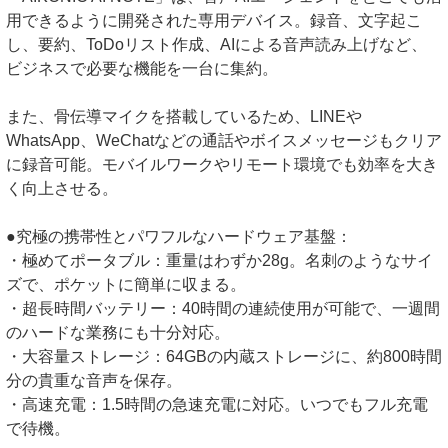
用できるように開発された専用デバイス。録音、文字起こ
し、要約、ToDoリスト作成、AIによる音声読み上げなど、
ビジネスで必要な機能を一台に集約。
また、骨伝導マイクを搭載しているため、LINEや
WhatsApp、WeChatなどの通話やボイスメッセージもクリア
に録音可能。モバイルワークやリモート環境でも効率を大き
く向上させる。
●究極の携帯性とパワフルなハードウェア基盤：
・極めてポータブル：重量はわずか28g。名刺のようなサイ
ズで、ポケットに簡単に収まる。
・超長時間バッテリー：40時間の連続使用が可能で、一週間
のハードな業務にも十分対応。
・大容量ストレージ：64GBの内蔵ストレージに、約800時間
分の貴重な音声を保存。
・高速充電：1.5時間の急速充電に対応。いつでもフル充電
で待機。