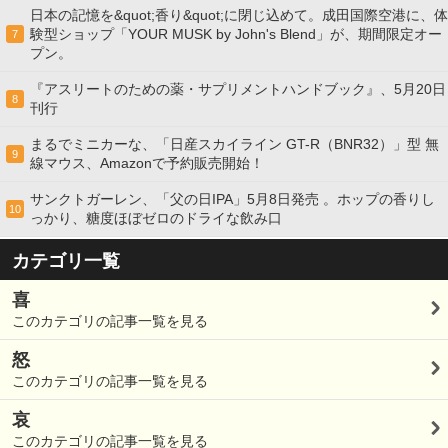
日本の記憶を&quot;香り&quot;に閉じ込めて。成田国際空港に、体
験型ショップ「YOUR MUSK by John's Blend」が、期間限定オー
7
プン。
『アスリートのための薬・サプリメントハンドブック』、5月20日
8
刊行
まるでミニカーな、「日産スカイライン GT-R（BNR32）」型 無
9
線マウス、Amazonで予約販売開始！
サンクトガーレン、「父の日IPA」5月8日発売 。ホップの香りし
10
っかり、糖度ほぼゼロのドライな飲み口
カテゴリ一覧
喜
このカテゴリの記事一覧を見る
怒
このカテゴリの記事一覧を見る
哀
このカテゴリの記事一覧を見る