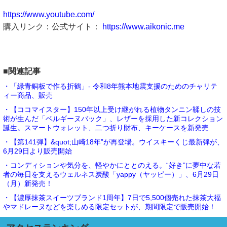
https://www.youtube.com/
購入リンク：公式サイト：
https://www.aikonic.me
■関連記事
・「緑青銅板で作る折鶴」- 令和8年熊本地震支援のためのチャリテ
ィー商品、販売
・【ココマイスター】150年以上受け継がれる植物タンニン鞣しの技
術が生んだ「ベルギーヌバック」、レザーを採用した新コレクション
誕生。スマートウォレット、二つ折り財布、キーケースを新発売
・【第141弾】&quot;山崎18年”が再登場。ウイスキーくじ最新弾が、
6月29日より販売開始
・コンディションや気分を、軽やかにととのえる。“好き”に夢中な若
者の毎日を支えるウェルネス炭酸「yappy（ヤッピー）」、6月29日
（月）新発売！
・【濃厚抹茶スイーツブランド1周年】7日で5,500個売れた抹茶大福
やマドレーヌなどを楽しめる限定セットが、期間限定で販売開始！