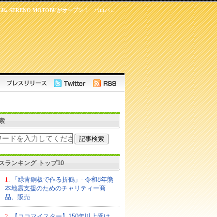
a SERENO MOTOBUがオープン！
パロパロ
索
スランキング トップ10
1.
「緑青銅板で作る折鶴」- 令和8年熊
本地震支援のためのチャリティー商
品、販売
2.
【ココマイスター】150年以上受け