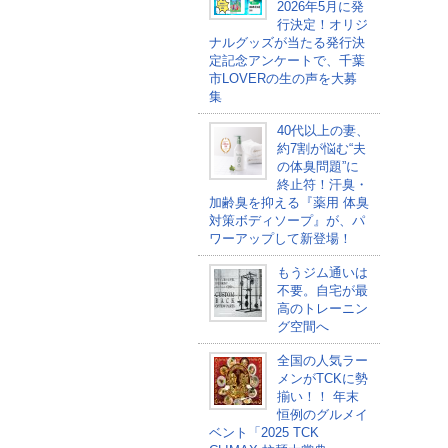
2026年5月に発
行決定！オリジ
ナルグッズが当たる発行決
定記念アンケートで、千葉
市LOVERの生の声を大募
集
40代以上の妻、
約7割が悩む“夫
の体臭問題”に
終止符！汗臭・
加齢臭を抑える『薬用 体臭
対策ボディソープ』が、パ
ワーアップして新登場！
もうジム通いは
不要。自宅が最
高のトレーニン
グ空間へ
全国の人気ラー
メンがTCKに勢
揃い！！ 年末
恒例のグルメイ
ベント「2025 TCK