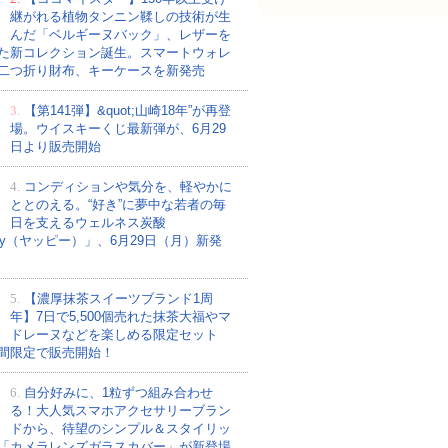
継がれる植物タンニン鞣しの技術が生
んだ「ベルギーヌバック」、レザーを
た新コレクション誕生。スマートウォレ
二つ折り財布、キーケースを新発売
3.
【第141弾】&quot;山崎18年”が再登
場。ウイスキーくじ最新弾が、6月29
日より販売開始
4.
コンディションや気分を、軽やかに
ととのえる。“好き”に夢中な若者の毎
日を支えるウェルネス炭酸
ppy（ヤッピー）」、6月29日（月）新発
5.
【濃厚抹茶スイーツブランド1周
年】7日で5,500個売れた抹茶大福やマ
ドレーヌなどを楽しめる限定セット
間限定で販売開始！
6.
自分好みに、1粒ずつ組み合わせ
る！大人気スマホアクセサリーブラン
ドから、待望のシンプル＆スタイリッ
「カメラレンズガラスカバー」が新登場