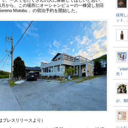
LA」で、一人でもたくさんの人に体験してほしいと思い、
4年1月から、この場所にオーシャンビューの一棟貸し別荘
a Sereno Motobu 」の宿泊予約を開始した。
採用し
ット、
「ya
売！
が、期
はプレスリリースより）
シュな