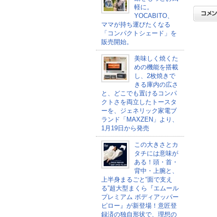
軽に。
YOCABITO、
ママが持ち運びたくなる
「コンパクトシェード」を
販売開始。
美味しく焼くた
めの機能を搭載
し、2枚焼きで
きる庫内の広さ
と、どこでも置けるコンパ
クトさを両立したトースタ
ーを、ジェネリック家電ブ
ランド「MAXZEN」より、
1月19日から発売
この大きさとカ
タチには意味が
ある！頭・首・
背中・上腕と、
上半身まるごと“面で支え
る”超大型まくら『エムール
プレミアム ボディアッパー
ピロー』が新登場！意匠登
録済の独自形状で、理想の