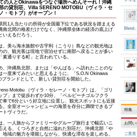
ての人とOkinawaをつなぐ場所へめんそーれ！沖縄
部の貸別荘、Villa SERENO MOTOBU（ヴィラ・セ
ノ・モトブ）がオープン！
県民1人当たりの所得が全国最下位である状況を踏まえる
Ble
縄南北間の格差だけでなく、沖縄県全体の経済の底上げ
といえるだろう。
は、美ら海水族館や古宇利（こうり）島などの観光地は
のの、観光客は現地で宿泊せずに南部へ戻ることが多い
「素通りする町」と言われている。
め、沖縄島北部、または「やんばる」へ訪れたことのな
一度来てみたいと思えるように、「S.O.N Okinawa
la」のブランドとして、新しい貸別荘を開始した。
a Sereno Motobu （ヴィラ・セレーノ・モトブ）は、「ゴリ
ップ」まで徒歩わずか10分、「ベルビーチゴルフクラ
で車で6分という好立地に位置し、観光スポットにも近接
る。全室オーシャンビューの海景を存分に満喫できるプ
特集
ートヴィラだ。
は、一人旅からファミリーやグループ旅行まで幅広いニ
お問い
応える、くつろぎと自然に溢れた別荘だ。沖縄北部「や
ご意見
」地域の魅力を堪能しながら、快適な滞在を楽しめる。