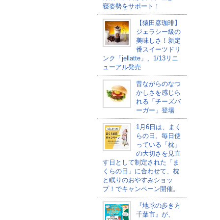
寝姿勢をサポート！
【猿田彦珈琲】
ジェラシー級の
美味しさ！新定
番スイーツドリ
ンク「jellatte」、1/13リニ
ューアル発売
昔ながらのなつ
かしさを感じら
れる「チーズバ
ーガー」登場
1月6日は、まく
らの日。毎日使
っている「枕」
の大切さを見直
す日として制定された「ま
くらの日」に合わせて、枕
と眠りのおやすみショッ
プ！でキャンペーン開催。
『地球の歩き方
千葉市』が、