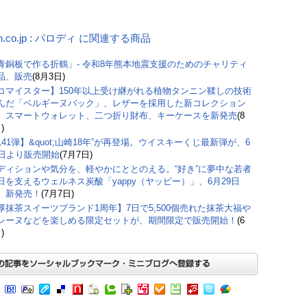
n.co.jp : パロディ に関連する商品
青銅板で作る折鶴」- 令和8年熊本地震支援のためのチャリティ
品、販売
(8月3日)
コマイスター】150年以上受け継がれる植物タンニン鞣しの技術
んだ「ベルギーヌバック」、レザーを採用した新コレクション
。スマートウォレット、二つ折り財布、キーケースを新発売
(8
)
141弾】&quot;山崎18年”が再登場。ウイスキーくじ最新弾が、6
9日より販売開始
(7月7日)
ディションや気分を、軽やかにととのえる。“好き”に夢中な若者
日を支えるウェルネス炭酸「yappy（ヤッピー）」、6月29日
）新発売！
(7月7日)
厚抹茶スイーツブランド1周年】7日で5,500個売れた抹茶大福や
レーヌなどを楽しめる限定セットが、期間限定で販売開始！
(6
)