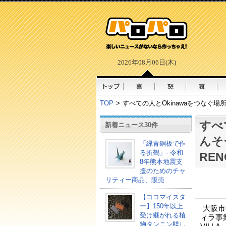
2026年08月06日(木)
TOP
>
すべての人とOkinawaをつなぐ場所
すべ
新着ニュース30件
んそ
「緑青銅板で作
る折鶴」- 令和
RE
8年熊本地震支
援のためのチャ
リティー商品、販売
【ココマイスタ
ー】150年以上
大阪市
受け継がれる植
ィラ事業
物タンニン鞣し