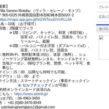
概要】
プレス
illa Sereno Motobu （ヴィラ・セレーノ・モトブ）
905-0225 沖縄県国頭郡本部町崎本部5020−2
広告に
https://maps.app.goo.gl/5rtZWTouoDVsRLL6A
1名～10名 （お子様可）
特徴：2階建てヴィラ
モバイ
階：リビング、キッチン、和室（布団7組）、
 x2、バストイレ別、洗面台、ランド
ールーム、庭園
階：バルコニー付き洋室（ダブルベッドx2）、
、バストイレ別、洗面台
無料Wi-Fi、無料駐車場 (4台) 、送迎（無料）、シュ
ケリング器材無料レンタル、キャンドルナイト、
ーポン、BBQプラン有、禁煙、ペット不可、食
なし
クイン：15：00 以降なら何時でも可能。
クアウト：11：00 まで
クイン方法：スマートチェックイン（事前チェックイン
セルフチェックインが可能）
予約時オンラインカード決済のみ
こちら：
https://www.airbnb.jp/
:TEL ：06-4963-3459
 +81 (0)80-3476-8549
 yambarugreenglass1@gmail.com