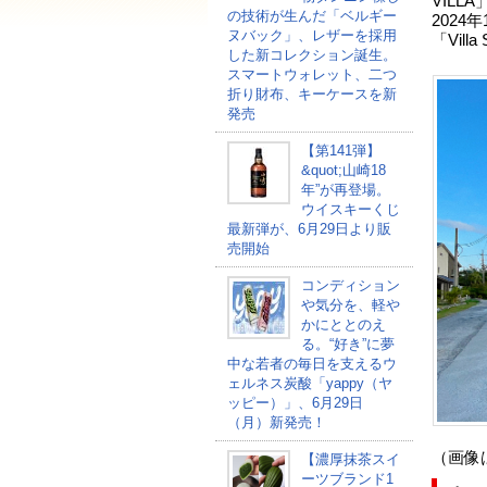
VIL
の技術が生んだ「ベルギー
202
ヌバック」、レザーを採用
「Vill
した新コレクション誕生。
スマートウォレット、二つ
折り財布、キーケースを新
発売
【第141弾】
&quot;山崎18
年”が再登場。
ウイスキーくじ
最新弾が、6月29日より販
売開始
コンディション
や気分を、軽や
かにととのえ
る。“好き”に夢
中な若者の毎日を支えるウ
ェルネス炭酸「yappy（ヤ
ッピー）」、6月29日
（月）新発売！
（画像
【濃厚抹茶スイ
ーツブランド1