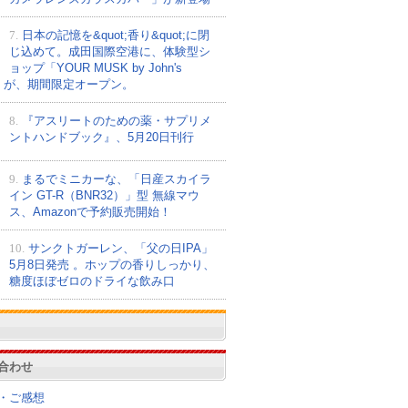
7.
日本の記憶を&quot;香り&quot;に閉
じ込めて。成田国際空港に、体験型シ
ョップ「YOUR MUSK by John's
nd」が、期間限定オープン。
8.
『アスリートのための薬・サプリメ
ントハンドブック』、5月20日刊行
9.
まるでミニカーな、「日産スカイラ
イン GT-R（BNR32）」型 無線マウ
ス、Amazonで予約販売開始！
10.
サンクトガーレン、「父の日IPA」
5月8日発売 。ホップの香りしっかり、
糖度ほぼゼロのドライな飲み口
合わせ
・ご感想