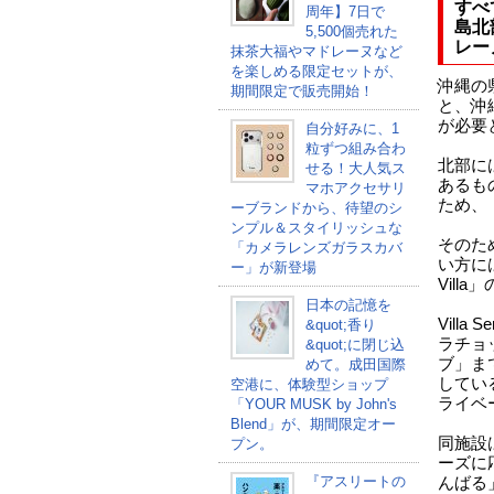
すべ
周年】7日で
島北
5,500個売れた
レー
抹茶大福やマドレーヌなど
を楽しめる限定セットが、
沖縄の
期間限定で販売開始！
と、沖
が必要
自分好みに、1
粒ずつ組み合わ
北部に
せる！大人気ス
あるも
マホアクセサリ
ため、
ーブランドから、待望のシ
ンプル＆スタイリッシュな
そのた
「カメラレンズガラスカバ
い方には
ー」が新登場
Vil
日本の記憶を
Vill
&quot;香り
ラチョ
&quot;に閉じ込
ブ」ま
めて。成田国際
してい
空港に、体験型ショップ
ライベ
「YOUR MUSK by John's
Blend」が、期間限定オー
同施設
プン。
ーズに
『アスリートの
んばる