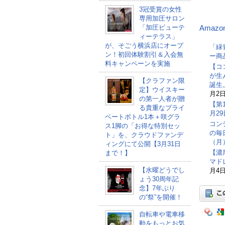
3冠受賞の女性
専用加圧サロン
「加圧ビューテ
Amazo
ィーテラス」
が、そごう横浜店にオープ
「緑
ン！初回体験割引＆入会無
ー商
料キャンペーンを実施
【コ
が生
【クラファン限
誕生
定】ウイスキー
月2日
の第一人者が贈
【第
る貴重なプライ
月2
ベートボトル1本＋咲グラ
コン
ス1脚の「お得な特別セッ
の毎
ト」を、クラウドファンデ
（月
ィングにて公開【3月31日
【濃
まで！】
マド
【水曜どうでし
月4日
ょう30周年記
念】7年ぶり
の“祭”を開催！
自転車や電車移
動をもっとお気