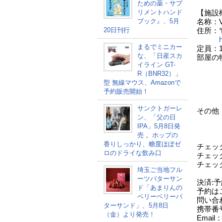
ための薬・サプ
リメントハンド
【施設
ブック』、5月
名称：V
20日刊行
住所：〒
まるでミニカー
定員：
な、「日産スカ
部屋の
イライン GT-
⊳1
R（BNR32）」
浴室
型 無線マウス、Amazonで
リ
予約販売開始！
⊳2
浴室
サンクトガーレ
その他：
ン、「父の日
ノー
IPA」5月8日発
当地ク
売 。ホップの
事
香りしっかり、糖度ほぼゼ
チェッ
ロのドライな飲み口
チェッ
チェッ
埼玉ご当地フル
＆ 
ーツバターサン
決済:
ド「あまりんの
予約は
ベリーベリーバ
問い合わせ
ターサンド」、5月8日
携帯番号 ：
（金）より発売！
Email：