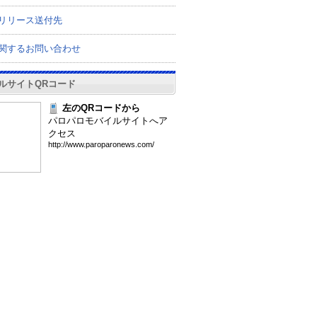
リリース送付先
関するお問い合わせ
ルサイトQRコード
左のQRコードから
パロパロモバイルサイトへア
クセス
htt
p:/
/ww
w.p
aro
par
one
ws.
com
/