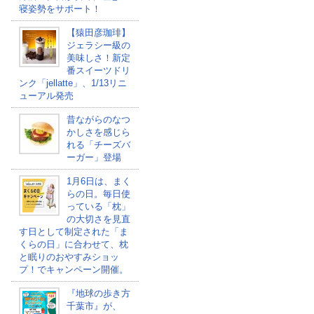
寝姿勢をサポート！
【猿田彦珈琲】
ジェラシー級の
美味しさ！新定
番スイーツドリ
ンク「jellatte」、1/13リニ
ューアル発売
昔ながらのなつ
かしさを感じら
れる「チーズバ
ーガー」登場
1月6日は、まく
らの日。毎日使
っている「枕」
の大切さを見直
す日として制定された「ま
くらの日」に合わせて、枕
と眠りのおやすみショッ
プ！でキャンペーン開催。
『地球の歩き方
千葉市』が、