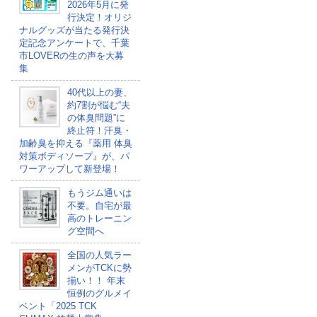
2026年5月に発
行決定！オリジ
ナルグッズが当たる発行決
定記念アンケートで、千葉
市LOVERの生の声を大募
集
40代以上の妻、
約7割が悩む“夫
の体臭問題”に
終止符！汗臭・
加齢臭を抑える『薬用 体臭
対策ボディソープ』が、パ
ワーアップして新登場！
もうジム通いは
不要。自宅が最
高のトレーニン
グ空間へ
全国の人気ラー
メンがTCKに勢
揃い！！ 年末
恒例のグルメイ
ベント「2025 TCK