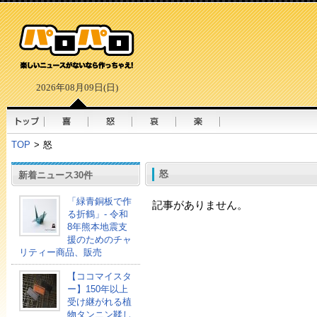
2026年08月09日(日)
TOP
>
怒
怒
新着ニュース30件
「緑青銅板で作
記事がありません。
る折鶴」- 令和
8年熊本地震支
援のためのチャ
リティー商品、販売
【ココマイスタ
ー】150年以上
受け継がれる植
物タンニン鞣し