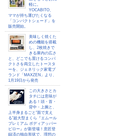
軽に。
YOCABITO、
ママが持ち運びたくなる
「コンパクトシェード」を
販売開始。
美味しく焼くた
めの機能を搭載
し、2枚焼きで
きる庫内の広さ
と、どこでも置けるコンパ
クトさを両立したトースタ
ーを、ジェネリック家電ブ
ランド「MAXZEN」より、
1月19日から発売
この大きさとカ
タチには意味が
ある！頭・首・
背中・上腕と、
上半身まるごと“面で支え
る”超大型まくら『エムール
プレミアム ボディアッパー
ピロー』が新登場！意匠登
録済の独自形状で、理想の