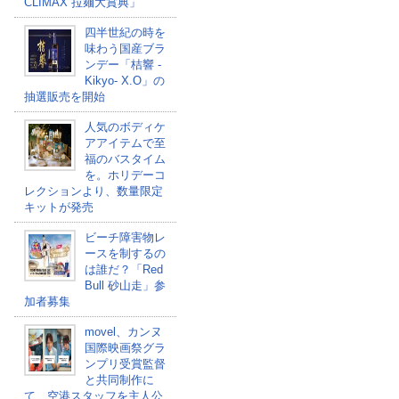
CLIMAX 拉麺大賞典」
四半世紀の時を
味わう国産ブラ
ンデー「桔響 -
Kikyo- X.O」の
抽選販売を開始
人気のボディケ
アアイテムで至
福のバスタイム
を。ホリデーコ
レクションより、数量限定
キットが発売
ビーチ障害物レ
ースを制するの
は誰だ？「Red
Bull 砂山走」参
加者募集
movel、カンヌ
国際映画祭グラ
ンプリ受賞監督
と共同制作に
て、空港スタッフを主人公