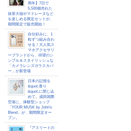
周年】7日で
5,500個売れた
抹茶大福やマドレーヌなど
を楽しめる限定セットが、
期間限定で販売開始！
自分好みに、1
粒ずつ組み合わ
せる！大人気ス
マホアクセサリ
ーブランドから、待望のシ
ンプル＆スタイリッシュな
「カメラレンズガラスカバ
ー」が新登場
日本の記憶を
&quot;香り
&quot;に閉じ込
めて。成田国際
空港に、体験型ショップ
「YOUR MUSK by John's
Blend」が、期間限定オー
プン。
『アスリートの