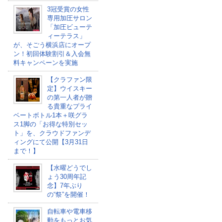
3冠受賞の女性
専用加圧サロン
「加圧ビューテ
ィーテラス」
が、そごう横浜店にオープ
ン！初回体験割引＆入会無
料キャンペーンを実施
【クラファン限
定】ウイスキー
の第一人者が贈
る貴重なプライ
ベートボトル1本＋咲グラ
ス1脚の「お得な特別セッ
ト」を、クラウドファンデ
ィングにて公開【3月31日
まで！】
【水曜どうでし
ょう30周年記
念】7年ぶり
の“祭”を開催！
自転車や電車移
動をもっとお気