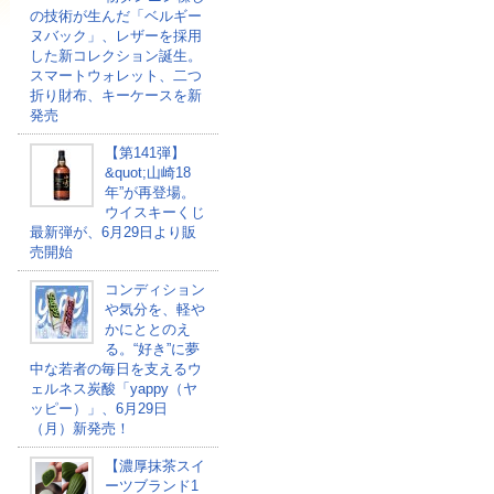
の技術が生んだ「ベルギー
ヌバック」、レザーを採用
した新コレクション誕生。
スマートウォレット、二つ
折り財布、キーケースを新
発売
【第141弾】
&quot;山崎18
年”が再登場。
ウイスキーくじ
最新弾が、6月29日より販
売開始
コンディション
や気分を、軽や
かにととのえ
る。“好き”に夢
中な若者の毎日を支えるウ
ェルネス炭酸「yappy（ヤ
ッピー）」、6月29日
（月）新発売！
【濃厚抹茶スイ
ーツブランド1