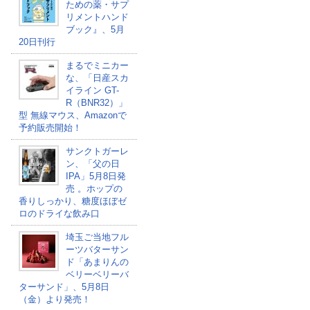
ための薬・サプ
リメントハンド
ブック』、5月
20日刊行
まるでミニカー
な、「日産スカ
イライン GT-
R（BNR32）」
型 無線マウス、Amazonで
予約販売開始！
サンクトガーレ
ン、「父の日
IPA」5月8日発
売 。ホップの
香りしっかり、糖度ほぼゼ
ロのドライな飲み口
埼玉ご当地フル
ーツバターサン
ド「あまりんの
ベリーベリーバ
ターサンド」、5月8日
（金）より発売！