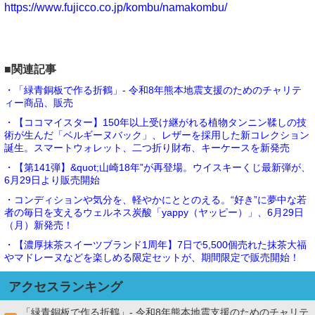
https://www.fujicco.co.jp/kombu/namakombu/
■関連記事
・「緑青銅板で作る折鶴」- 令和8年熊本地震支援のためのチャリテ
ィー商品、販売
・【ココマイスター】150年以上受け継がれる植物タンニン鞣しの技
術が生んだ「ベルギーヌバック」、レザーを採用した新コレクション
誕生。スマートウォレット、二つ折り財布、キーケースを新発売
・【第141弾】&quot;山崎18年”が再登場。ウイスキーくじ最新弾が、
6月29日より販売開始
・コンディションや気分を、軽やかにととのえる。“好き”に夢中な若
者の毎日を支えるウェルネス炭酸「yappy（ヤッピー）」、6月29日
（月）新発売！
・【濃厚抹茶スイーツブランド1周年】7日で5,500個売れた抹茶大福
やマドレーヌなどを楽しめる限定セットが、期間限定で販売開始！
アクセスランキング
「緑青銅板で作る折鶴」- 令和8年熊本地震支援のためのチャリテ