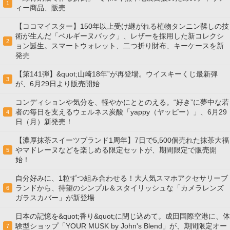
1
ィー商品、販売
【ココマイスター】150年以上受け継がれる植物タンニン鞣しの技
術が生んだ「ベルギーヌバック」、レザーを採用した新コレクシ
2
ョン誕生。スマートウォレット、二つ折り財布、キーケースを新
発売
【第141弾】&quot;山崎18年”が再登場。ウイスキーくじ最新弾
3
が、6月29日より販売開始
コンディションや気分を、軽やかにととのえる。“好き”に夢中な若
者の毎日を支えるウェルネス炭酸「yappy（ヤッピー）」、6月29
4
日（月）新発売！
【濃厚抹茶スイーツブランド1周年】7日で5,500個売れた抹茶大福
やマドレーヌなどを楽しめる限定セットが、期間限定で販売開
5
始！
自分好みに、1粒ずつ組み合わせる！大人気スマホアクセサリーブ
ランドから、待望のシンプル＆スタイリッシュな「カメラレンズ
6
ガラスカバー」が新登場
日本の記憶を&quot;香り&quot;に閉じ込めて。成田国際空港に、体
験型ショップ「YOUR MUSK by John's Blend」が、期間限定オー
7